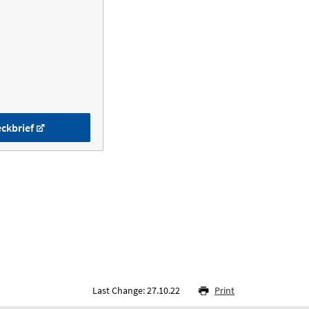
ckbrief
Last Change: 27.10.22
Print