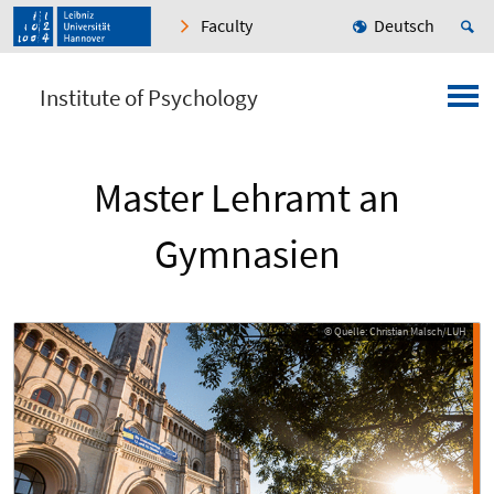
Faculty
Deutsch
Institute of Psychology
Master Lehramt an
Gymnasien
© Quelle: Christian Malsch/LUH
© Quelle: Christian Malsch/LUH