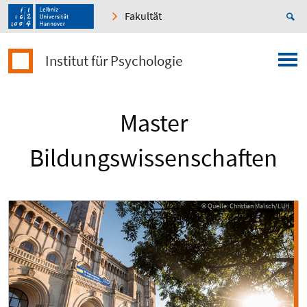
Fakultät
Institut für Psychologie
Master
Bildungswissenschaften
© Quelle: Christian Malsch/LUH
© Quelle: Christian Malsch/LUH