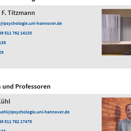
r F. Titzmann
psychologie.uni-hannover.de
49 511 762 14133
135
29
n und Professoren
Kühl
uehl
psychologie.uni-hannover.de
49 511 762 17475
135