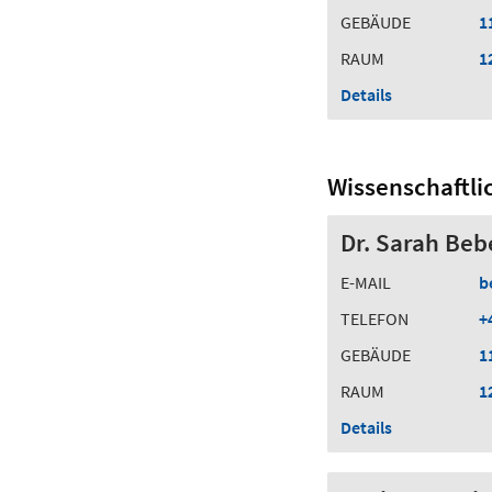
GEBÄUDE
1
RAUM
1
Details
Wissenschaftli
Dr. Sarah Be
E-MAIL
b
TELEFON
+
GEBÄUDE
1
RAUM
1
Details