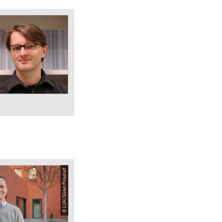
© LUH/Sören Pinsdorf