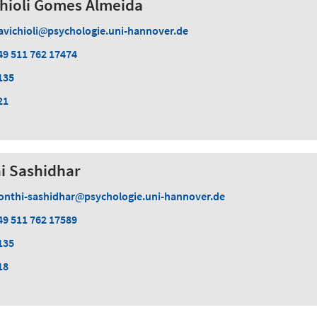
chioli Gomes Almeida
avichioli
psychologie.uni-hannover.de
49 511 762 17474
135
21
i Sashidhar
onthi-sashidhar
psychologie.uni-hannover.de
49 511 762 17589
135
18