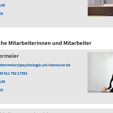
135
29
che Mitarbeiterinnen und Mitarbeiter
bermeier
ebermeier
psychologie.uni-hannover.de
49 511 762 17391
135
20