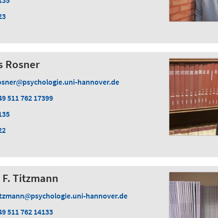
23
es Rosner
osner
psychologie.uni-hannover.de
49 511 762 17399
135
22
r F. Titzmann
itzmann
psychologie.uni-hannover.de
49 511 762 14133