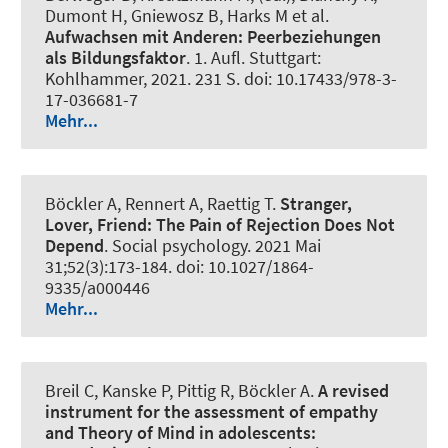
Dumont H, Gniewosz B, Harks M et al.
Aufwachsen mit Anderen:
Peerbeziehungen
als Bildungsfaktor
. 1. Aufl. Stuttgart:
Kohlhammer, 2021. 231 S. doi: 10.17433/978-3-
17-036681-7
Mehr...
Böckler A, Rennert A, Raettig T.
Stranger,
Lover, Friend:
The Pain of Rejection Does Not
Depend
.
Social psychology
. 2021 Mai
31;52(3):173-184. doi: 10.1027/1864-
9335/a000446
Mehr...
Breil C, Kanske P, Pittig R, Böckler A.
A revised
instrument for the assessment of empathy
and Theory of Mind in adolescents: