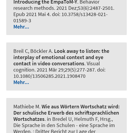
Introducing the EmpaToM-Y
.
Behavior
research methods
. 2021 Dez;53(6):2487-2501.
Epub 2021 Mai 4. doi: 10.3758/s13428-021-
01589-3
Mehr...
Breil C, Böckler A.
Look away to listen:
the
interplay of emotional context and eye
contact in video conversations
.
Visual
cognition
. 2021 Mär 29;29(5):277-287. doi:
10.1080/13506285.2021.1908470
Mehr...
Mathiebe M.
Wie aus Wörtern Wortschatz wird:
Der schulische Erwerb des schriftsprachlichen
Wortschatzes
. in Bredel U, Helmuth F, Hrsg.,
Die Sprache in den Schulen - eine Sprache im
Werden. : Dritter Bericht zur Lage der