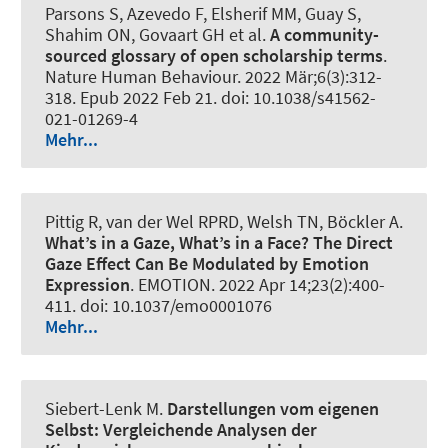
Parsons S, Azevedo F, Elsherif MM, Guay S,
Shahim ON, Govaart GH et al.
A community-
sourced glossary of open scholarship terms
.
Nature Human Behaviour
. 2022 Mär;6(3):312-
318. Epub 2022 Feb 21. doi: 10.1038/s41562-
021-01269-4
Mehr...
Pittig R, van der Wel RPRD, Welsh TN, Böckler A.
What’s in a Gaze, What’s in a Face?
The Direct
Gaze Effect Can Be Modulated by Emotion
Expression
.
EMOTION
. 2022 Apr 14;23(2):400-
411. doi: 10.1037/emo0001076
Mehr...
Siebert-Lenk M.
Darstellungen vom eigenen
Selbst:
Vergleichende Analysen der