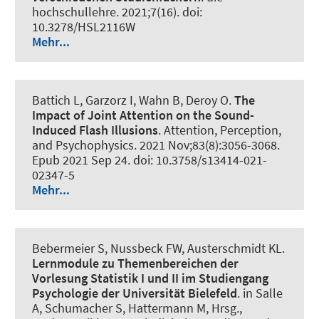
hochschullehre
. 2021;7(16). doi:
10.3278/HSL2116W
Mehr...
Battich L, Garzorz I, Wahn B, Deroy O.
The
Impact of Joint Attention on the Sound-
Induced Flash Illusions
.
Attention, Perception,
and Psychophysics
. 2021 Nov;83(8):3056-3068.
Epub 2021 Sep 24. doi: 10.3758/s13414-021-
02347-5
Mehr...
Bebermeier S
, Nussbeck FW, Austerschmidt KL.
Lernmodule zu Themenbereichen der
Vorlesung Statistik I und II im Studiengang
Psychologie der Universität Bielefeld
. in Salle
A, Schumacher S, Hattermann M, Hrsg.,