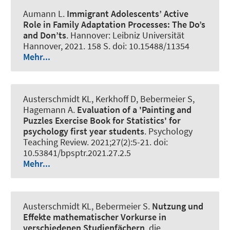
Aumann L
.
Immigrant Adolescents’ Active
Role in Family Adaptation Processes:
The Do’s
and Don’ts
. Hannover: Leibniz Universität
Hannover, 2021. 158 S. doi: 10.15488/11354
Mehr...
Austerschmidt KL, Kerkhoff D
, Bebermeier S
,
Hagemann A.
Evaluation of a 'Painting and
Puzzles Exercise Book for Statistics' for
psychology first year students
.
Psychology
Teaching Review
. 2021;27(2):5-21. doi:
10.53841/bpsptr.2021.27.2.5
Mehr...
Austerschmidt KL
, Bebermeier S
.
Nutzung und
Effekte mathematischer Vorkurse in
verschiedenen Studienfächern
.
die