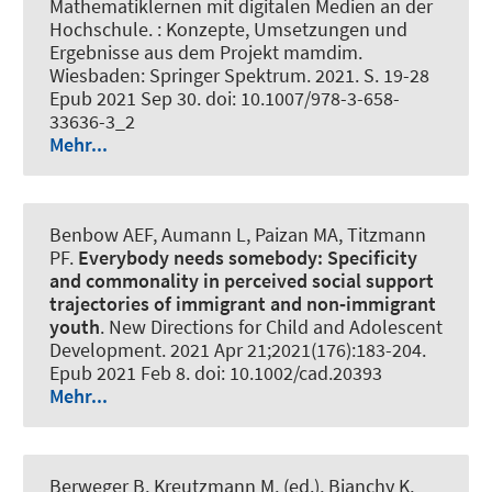
Mathematiklernen mit digitalen Medien an der
Hochschule. : Konzepte, Umsetzungen und
Ergebnisse aus dem Projekt mamdim.
Wiesbaden: Springer Spektrum. 2021. S. 19-28
Epub 2021 Sep 30. doi: 10.1007/978-3-658-
33636-3_2
Mehr...
Benbow AEF
, Aumann L
, Paizan MA, Titzmann
PF.
Everybody needs somebody: Specificity
and commonality in perceived social support
trajectories of immigrant and non‐immigrant
youth
.
New Directions for Child and Adolescent
Development
. 2021 Apr 21;2021(176):183-204.
Epub 2021 Feb 8. doi: 10.1002/cad.20393
Mehr...
Berweger B, Kreutzmann M, (ed.), Bianchy K,