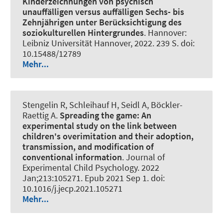
Kinderzeichnungen von psychisch
unauffälligen versus auffälligen Sechs- bis
Zehnjährigen unter Berücksichtigung des
soziokulturellen Hintergrundes
. Hannover:
Leibniz Universität Hannover, 2022. 239 S. doi:
10.15488/12789
Mehr...
Stengelin R, Schleihauf H, Seidl A, Böckler-
Raettig A.
Spreading the game:
An
experimental study on the link between
children's overimitation and their adoption,
transmission, and modification of
conventional information
.
Journal of
Experimental Child Psychology
. 2022
Jan;213:105271. Epub 2021 Sep 1. doi:
10.1016/j.jecp.2021.105271
Mehr...