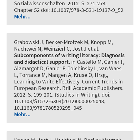
Sozialwissenschaften. 2012. S. 271-274.
Chapter 52 doi: 10.1007/978-3-531-19137-9_52
Mehr...
Grabowski J
, Becker-Mrotzek M, Knopp M,
Nachtwei N, Weinzierl C, Jost J et al.
Subcomponents of writing literacy:
Diagnosis
and didactical support
. in Castello M, Ganier F,
Alamargot D, Ganier F, Tolchinsky L, van Waes
L, Torrance M, Mangen A, Kruse O, Hrsg.,
Learning to Write Effectively: Current Trends in
European Research. Brill Academic Publishers.
2012. S. 199-201. (Studies in Writing). doi:
10.1108/S1572-6304(2012)0000025048,
10.1163/9781780529295_045
Mehr...