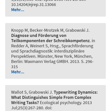
10.14204/ejrep.31.13066
Mehr...
Knopp M, Becker-Mrotzek M
, Grabowski J
.
Diagnose und Förderung von
Teilkomponenten der Schreibkompetenz
. in
Redder A, Weinert S, Hrsg., Sprachförderung
und Sprachdiagnostik: interdisziplinäre
Perspektiven. Münster, New York, München,
Berlin: Waxmann Verlag GMBH. 2013. S. 296-
315
Mehr...
Wallot S
, Grabowski J
.
Typewriting Dynamics:
What Distinguishes Simple From Complex
Writing Tasks?
Ecological psychology
. 2013
Jul;25(3):267-280. doi: