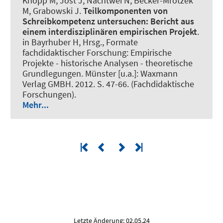
Knopp M, Jost J, Nachtwei N, Becker-Mrotzek
M
, Grabowski J
.
Teilkomponenten von
Schreibkompetenz untersuchen:
Bericht aus
einem interdisziplinären empirischen Projekt
.
in Bayrhuber H, Hrsg., Formate
fachdidaktischer Forschung: Empirische
Projekte - historische Analysen - theoretische
Grundlegungen. Münster [u.a.]: Waxmann
Verlag GMBH. 2012. S. 47-66. (Fachdidaktische
Forschungen).
Mehr...
Letzte Änderung: 02.05.24