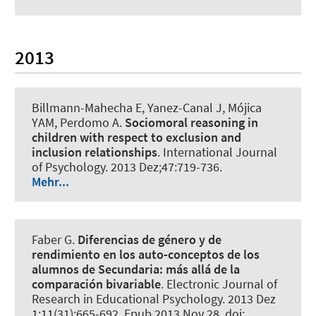
2013
Billmann-Mahecha E, Yanez-Canal J, Mójica
YAM, Perdomo A.
Sociomoral reasoning in
children with respect to exclusion and
inclusion relationships
.
International Journal
of Psychology
. 2013 Dez;47:719-736.
Mehr...
Faber G.
Diferencias de género y de
rendimiento en los auto-conceptos de los
alumnos de Secundaria:
más allá de la
comparación bivariable
.
Electronic Journal of
Research in Educational Psychology
. 2013 Dez
1;11(31):665-692. Epub 2013 Nov 28. doi: