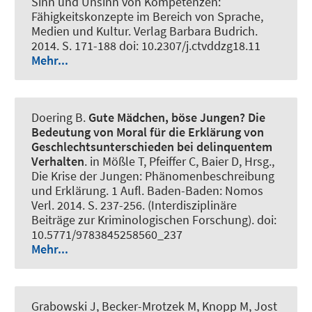
Sinn und Unsinn von Kompetenzen:
Fähigkeitskonzepte im Bereich von Sprache,
Medien und Kultur. Verlag Barbara Budrich.
2014. S. 171-188 doi: 10.2307/j.ctvddzg18.11
Mehr...
Doering B.
Gute Mädchen, böse Jungen?
Die
Bedeutung von Moral für die Erklärung von
Geschlechtsunterschieden bei delinquentem
Verhalten
. in Mößle T, Pfeiffer C, Baier D, Hrsg.,
Die Krise der Jungen: Phänomenbeschreibung
und Erklärung. 1 Aufl. Baden-Baden: Nomos
Verl. 2014. S. 237-256. (Interdisziplinäre
Beiträge zur Kriminologischen Forschung). doi:
10.5771/9783845258560_237
Mehr...
Grabowski J
, Becker-Mrotzek M, Knopp M, Jost