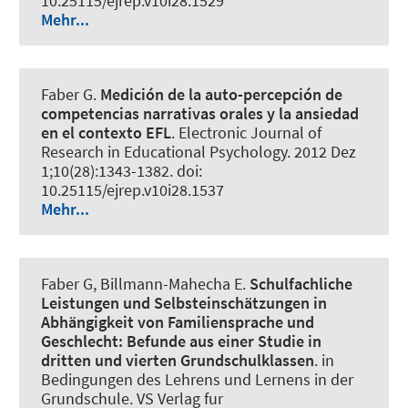
10.25115/ejrep.v10i28.1529
Mehr...
Faber G.
Medición de la auto-percepción de
competencias narrativas orales y la ansiedad
en el contexto EFL
.
Electronic Journal of
Research in Educational Psychology
. 2012 Dez
1;10(28):1343-1382. doi:
10.25115/ejrep.v10i28.1537
Mehr...
Faber G, Billmann-Mahecha E.
Schulfachliche
Leistungen und Selbsteinschätzungen in
Abhängigkeit von Familiensprache und
Geschlecht:
Befunde aus einer Studie in
dritten und vierten Grundschulklassen
. in
Bedingungen des Lehrens und Lernens in der
Grundschule. VS Verlag fur