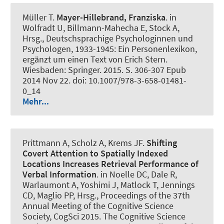
Müller T.
Mayer-Hillebrand, Franziska
. in
Wolfradt U, Billmann-Mahecha E, Stock A,
Hrsg., Deutschsprachige Psychologinnen und
Psychologen, 1933-1945: Ein Personenlexikon,
ergänzt um einen Text von Erich Stern.
Wiesbaden: Springer. 2015. S. 306-307 Epub
2014 Nov 22. doi: 10.1007/978-3-658-01481-
0_14
Mehr...
Prittmann A
, Scholz A
, Krems JF.
Shifting
Covert Attention to Spatially Indexed
Locations Increases Retrieval Performance of
Verbal Information
. in Noelle DC, Dale R,
Warlaumont A, Yoshimi J, Matlock T, Jennings
CD, Maglio PP, Hrsg., Proceedings of the 37th
Annual Meeting of the Cognitive Science
Society, CogSci 2015. The Cognitive Science