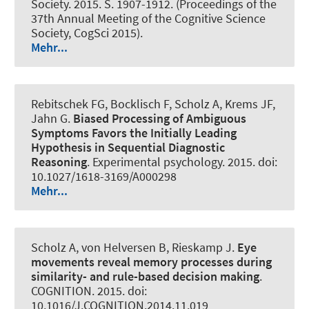
Society. 2015. S. 1907-1912. (Proceedings of the
37th Annual Meeting of the Cognitive Science
Society, CogSci 2015).
Mehr...
Rebitschek FG, Bocklisch F
, Scholz A
, Krems JF,
Jahn G.
Biased Processing of Ambiguous
Symptoms Favors the Initially Leading
Hypothesis in Sequential Diagnostic
Reasoning
.
Experimental psychology
. 2015. doi:
10.1027/1618-3169/A000298
Mehr...
Scholz A
, von Helversen B, Rieskamp J.
Eye
movements reveal memory processes during
similarity- and rule-based decision making
.
COGNITION
. 2015. doi:
10.1016/J.COGNITION.2014.11.019